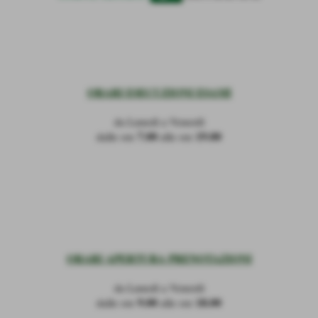
ORARI ESECUZIONI ESAMI
da Lunedì a Venerdì
7.00
19.00
dalle ore
alle ore
ORARI APERTURA PRENOTAZIONI
da Lunedì a Venerdì
9.00
18.00
dalle ore
alle ore